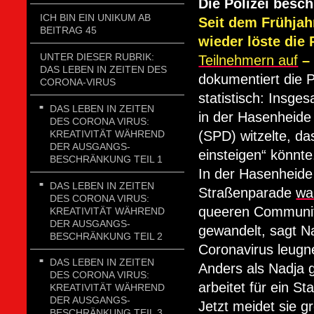
Die Polizei bes
ICH BIN EIN UNIKUM AB
Seit dem Frühjahr
BEITRAG 45
wieder löste die 
UNTER DIESER RUBRIK:
Teilnehmern auf
–
DAS LEBEN IN ZEITEN DES
dokumentiert die 
CORONA-VIRUS
statistisch: Insg
DAS LEBEN IN ZEITEN
in der Hasenheide
DES CORONA VIRUS:
KREATIVITÄT WÄHREND
(SPD) witzelte, da
DER AUSGANGS-
einsteigen“ könnte
BESCHRÄNKUNG TEIL 1
In der Hasenheide
DAS LEBEN IN ZEITEN
Straßenparade
war
DES CORONA VIRUS:
queeren Community
KREATIVITÄT WÄHREND
DER AUSGANGS-
gewandelt, sagt N
BESCHRÄNKUNG TEIL 2
Coronavirus leugnen
DAS LEBEN IN ZEITEN
Anders als Nadja 
DES CORONA VIRUS:
arbeitet für ein S
KREATIVITÄT WÄHREND
DER AUSGANGS-
Jetzt meidet sie g
BESCHRÄNKUNG TEIL 3