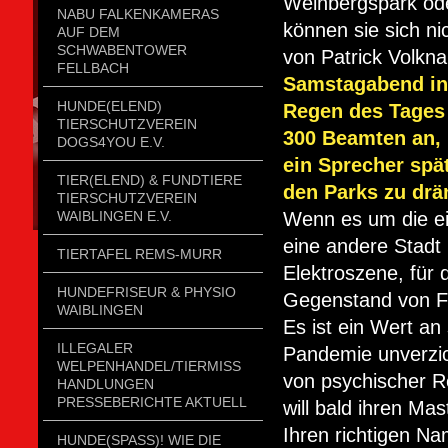
Weinbergspark od
NABU FALKENKAMERAS
können sie sich n
AUF DEM
SCHWABENTOWER
von Patrick Volkna
FELLBACH
Samstagabend in
HUNDE(ELEND)
Regen des Tages h
TIERSCHUTZVEREIN
300 Beamten an, 
DOGS4YOU E.V.
ein Sprecher spä
TIER(ELEND) & FUNDTIERE
den Parks zu drä
TIERSCHUTZVEREIN
WAIBLINGEN E.V.
Wenn es um die ei
eine andere Stadt 
TIERTAFEL REMS-MURR
Elektroszene, für 
HUNDEFRISEUR & PHYSIO
Gegenstand von F
WAIBLINGEN
Es ist ein Wert an
ILLEGALER
Pandemie unverzic
WELPENHANDEL/TIERMISSH
von psychischer Re
ANDLUNGEN P
RESSEBERICHTE AKTUELL
will bald ihren Ma
Ihren richtigen Na
HUNDE(SPASS)! WIE DIE