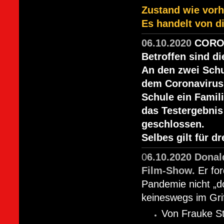
Zustand wie vorh
Es handelt von di
06.10.2020
CORON
Betroffen sind di
An den zwei Schu
dem Coronavirus.
Schule ein Famili
das Testergebnis 
geschlossen.
Selbes gilt für 
0
6.10.2020 Donal
Film-Show.
Er fo
Pandemie nicht „d
keineswegs im Grif
Von Frauke S