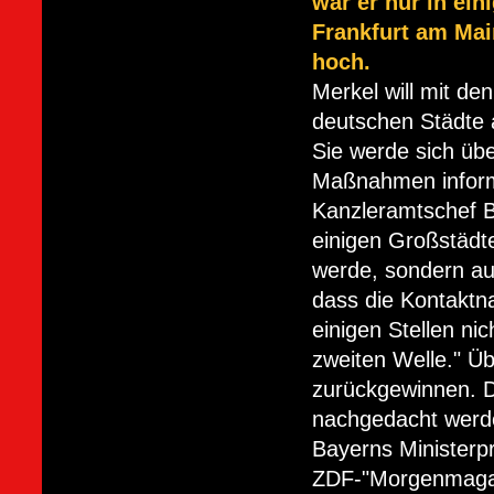
war er nur in ein
Frankfurt am Mai
hoch.
Merkel will mit d
deutschen Städte 
Sie werde sich übe
Maßnahmen informi
Kanzleramtschef B
einigen Großstädte
werde, sondern auc
dass die Kontaktn
einigen Stellen nic
zweiten Welle." Ü
zurückgewinnen. 
nachgedacht werd
Bayerns Minister
ZDF-"Morgenmagazi