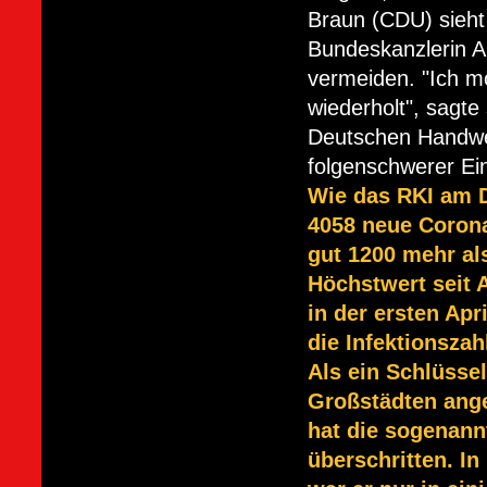
Braun (CDU) sieht
Bundeskanzlerin A
vermeiden. "Ich mö
wiederholt", sagte
Deutschen Handwer
folgenschwerer Ei
Wie das RKI am D
4058 neue Corona
gut 1200 mehr al
Höchstwert seit 
in der ersten Ap
die Infektionszah
Als ein Schlüsse
Großstädten ange
hat die sogenann
überschritten. I