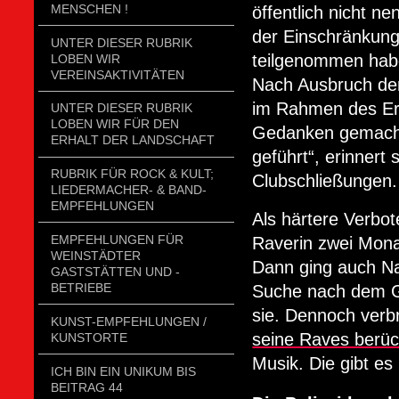
MENSCHEN !
öffentlich nicht n
der Einschränkung
UNTER DIESER RUBRIK
teilgenommen hab
LOBEN WIR
VEREINSAKTIVITÄTEN
Nach Ausbruch der
im Rahmen des Erl
UNTER DIESER RUBRIK
LOBEN WIR FÜR DEN
Gedanken gemacht
ERHALT DER LANDSCHAFT
geführt“, erinner
RUBRIK FÜR ROCK & KULT;
Clubschließungen.
LIEDERMACHER- & BAND-
EMPFEHLUNGEN
Als härtere Verbot
EMPFEHLUNGEN FÜR
Raverin zwei Mona
WEINSTÄDTER
Dann ging auch Nad
GASTSTÄTTEN UND -
BETRIEBE
Suche nach dem Gef
sie. Dennoch ver
KUNST-EMPFEHLUNGEN /
seine Raves berüc
KUNSTORTE
Musik. Die gibt es 
ICH BIN EIN UNIKUM BIS
BEITRAG 44