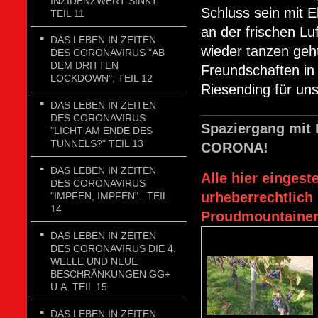
INZIDENZWERT SINKT.
Schluss sein mit E
TEIL 11
an der frischen Lu
DAS LEBEN IN ZEITEN
wieder tanzen geht
DES CORONAVIRUS "AB
DEM DRITTEN
Freundschaften in 
LOCKDOWN", TEIL 12
Riesending für uns
DAS LEBEN IN ZEITEN
DES CORONAVIRUS
Spaziergang mit 
"LICHT AM ENDE DES
TUNNELS?" TEIL 13
CORONA!
DAS LEBEN IN ZEITEN
Alle hier einges
DES CORONAVIRUS
urheberrechtlich
"IMPFEN, IMPFEN".. TEIL
14
Proudmountainer
DAS LEBEN IN ZEITEN
DES CORONAVIRUS DIE 4.
WELLE UND NEUE
BESCHRÄNKUNGEN GG+
U.A. TEIL 15
DAS LEBEN IN ZEITEN