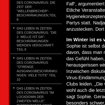
DES CORONAVIRUS: DIE
Fall“, argumentiert
ZEIT DER
Etliche Veranstalt
"WELLENBRECHER"-
BESCHRÄNKUNGEN,TEIL
Hygienekonzepten 
8
Partys statt. Nadj
DAS LEBEN IN ZEITEN
anzustecken. Dort
DES CORONAVIRUS: "DIE
2. WELLE IST DA"-
Im Winter ist es
BESCHRÄNKUNGEN
WERDEN VERSCHÄRFT
Sophie ist selbst 
TEIL 9
davon, dass man mi
das Gefühl haben, 
DAS LEBEN IN ZEITEN
DES CORONAVIRUS
herausgerissen wir
"STRENGE
Inzwischen diskuti
AUSGANGSBESCHRÄNKU
NGEN; VIELE TOTE" TEIL
Virus-Eindämmung 
10
Clubs leiden. „Di
DAS LEBEN IN ZEITEN
wohl auch die let
DES CORONAVIRUS "IM
sagt Sophie. Gerad
LOCKDOWN DER
ZWEITEN WELLE",
besonders schwer, 