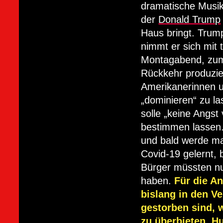
dramatische Musik
der
Donald Trump
Haus bringt. Trum
nimmt er sich mit
Montagabend, zum 
Rückkehr produzie
Amerikanerinnen u
„dominieren“ zu la
solle „keine Angs
bestimmen lassen. 
und bald werde ma
Covid-19 gelernt, 
Bürger müssten nu
haben.
Für die A
bislang in den V
gestorben sind, 
zu überbieten. H