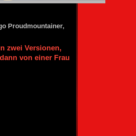
go Proudmountainer,
in zwei Versionen,
dann von einer Frau