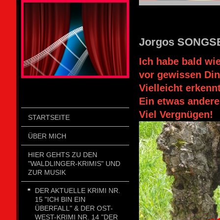
STOLZENGORF PICTURE WEIN
Jorgos SONGSEIT
Ich habe bald wi
vor gewissen Din
Vielleicht erkenn
Ein etwas andere
Viel Vergnügen!
STARTSEITE
ÜBER MICH
HIER GEHTS ZU DEN
"WALDLINGER-KRIMIS" UND
ZUR MUSIK
DER AKTUELLE KRIMI NR.
15 "ICH BIN EIN
ÜBERFALL" & DER OST-
WEST-KRIMI NR. 14 "DER