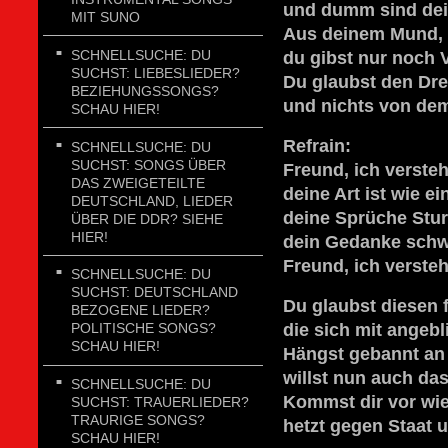
und dumm sind dei
MIT SUNO
Aus deinem Mund,
SCHNELLSUCHE: DU
du gibst nur noch
SUCHST: LIEBESLIEDER?
Du glaubst den Dre
BEZIEHUNGSSONGS?
und nichts von dem
SCHAU HIER!
Refrain:
SCHNELLSUCHE: DU
SUCHST: SONGS ÜBER
Freund, ich versteh
DAS ZWEIGETEILTE
deine Art ist wie ei
DEUTSCHLAND, LIEDER
deine Sprüche Stu
ÜBER DIE DDR? SIEHE
HIER!
dein Gedanke schwa
Freund, ich verste
SCHNELLSUCHE: DU
SUCHST: DEUTSCHLAND
Du glaubst diesen
BEZOGENE LIEDER?
die sich mit angeb
POLITISCHE SONGS?
SCHAU HIER!
Hängst gebannt an 
willst nun auch da
SCHNELLSUCHE: DU
Kommst dir vor wie
SUCHST: TRAUERLIEDER?
TRAURIGE SONGS?
hetzt gegen Staat 
SCHAU HIER!