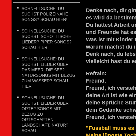
SCHNELLSUCHE: DU
Denke nach, dir gi
SUCHST POLIZEINAHE
es wird da bestim
SONGS? SCHAU HIER!
Du hattest Arbeit u
SCHNELLSUCHE: DU
und Freunde hat e
SUCHST: SCHOTTISCHE
Was ist mit Kinder 
LIEDER? PIPER SONGS?
warum machst du i
SCHAU HIER!
Denk nach, du lebs
SCHNELLSUCHE: DU
vielleicht hast du 
SUCHST: LIEDER ÜBER
DAS MEER, DIE SEE?
Refrain:
NATURSONGS MIT BEZUG
Freund,
ZUM WASSER? SCHAU
HIER
Freund, ich versteh
deine Art ist wie ei
SCHNELLSUCHE: DU
deine Sprüche Stu
SUCHST: LIEDER ÜBER
ORTE? SONGS MIT
dein Gedanke schwa
BEZUG ZU
Freund, ich verste
ORTSCHAFTEN,
LANDSCHAFT, NATUR?
"Fussball muss es g
SCHAU
Meine jüngste Toch