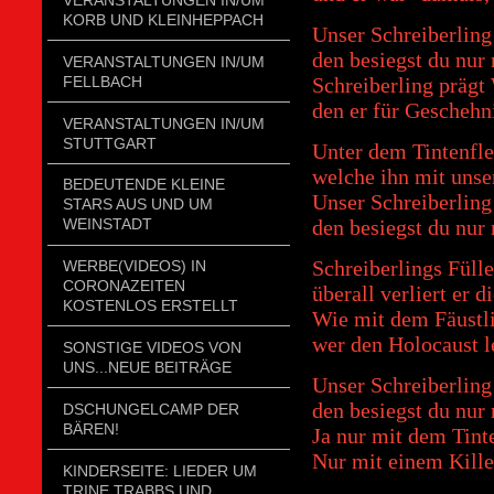
KORB UND KLEINHEPPACH
Unser Schreiberling 
den besiegst du nur 
VERANSTALTUNGEN IN/UM
FELLBACH
Schreiberling prägt
den er für Geschehni
VERANSTALTUNGEN IN/UM
STUTTGART
Unter dem Tintenfle
welche ihn mit unse
BEDEUTENDE KLEINE
Unser Schreiberling 
STARS AUS UND UM
den besiegst du nur 
WEINSTADT
Schreiberlings Fülle
WERBE(VIDEOS) IN
CORONAZEITEN
überall verliert er d
KOSTENLOS ERSTELLT
Wie mit dem Fäustlin
wer den Holocaust le
SONSTIGE VIDEOS VON
UNS...NEUE BEITRÄGE
Unser Schreiberling 
den besiegst du nur 
DSCHUNGELCAMP DER
BÄREN!
Ja nur mit dem Tint
Nur mit einem Kille
KINDERSEITE: LIEDER UM
TRINE TRABBS UND