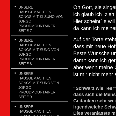
Oh Gott, sie sing
UNSERE
HAUSGEMACHTEN
ich glaub ich zieh 
SONGS MIT KI SUNO VON
Hier scheint` s wil
JORGO
PROUDMOUNTAINER
da kann ich meine
SEITE 7
Auf der Torte steh
UNSERE
HAUSGEMACHTEN
dass mir neue Hof
SONGS MIT SUNO VON
Beste Wünsche un
JORGO
PROUDMOUNTAINER
damit kann ich ger
SEITE 8
aber wenn meine 
UNSERE
ist mir nicht meh
HAUSGEMACHTEN
SONGS MIT SUNO VON
JORGO
"Schwarz wie Teer"
PROUDMOUNTAINER
dass sich die Mens
SEITE 9
Gedanken sehr weit
irgendwelche Schw
UNSERE
HAUSGEMACHTEN
Dies veranlasste m
SONGS MIT SUNO VON