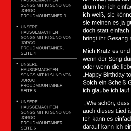
HAUSGEMACHTEN
SONGS MIT KI SUNO VON
drum hör ich einfa
JORGO
ich weiß, sie könn
PROUDMOUNTAINER 3
sie meinen es ja gu
UNSERE
doch statt einfach 
HAUSGEMACHTEN
bringt ihr Gesang 
SONGS MIT KI SUNO VON
JORGO
PROUDMOUNTAINER,
Mich Kratz es und 
SEITE 4
wenn der Song du
UNSERE
oder wenn die lie
HAUSGEMACHTEN
„Happy Birthday t
SONGS MIT KI SUNO VON
JORGO
Solch ein Scheiß 
PROUDMOUNTAINER
ich glaube ich lauf
SEITE 5
UNSERE
„Wie schön, dass 
HAUSGEMACHTEN
auch dieses Lied is
SONGS MIT KI SUNO VON
JORGO
Ich kann es einfac
PROUDMOUNTAINER
darauf kann ich ei
SEITE 6