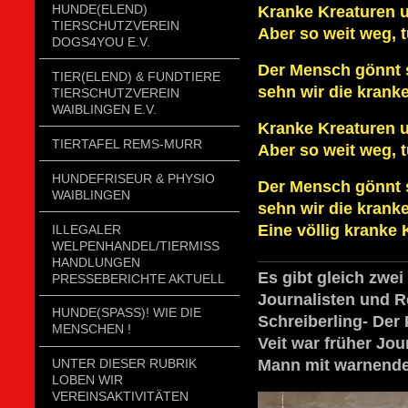
HUNDE(ELEND)
Kranke Kreaturen un
TIERSCHUTZVEREIN
Aber so weit weg, t
DOGS4YOU E.V.
Der Mensch gönnt s
TIER(ELEND) & FUNDTIERE
sehn wir die kranke
TIERSCHUTZVEREIN
WAIBLINGEN E.V.
Kranke Kreaturen un
TIERTAFEL REMS-MURR
Aber so weit weg, t
HUNDEFRISEUR & PHYSIO
Der Mensch gönnt s
WAIBLINGEN
sehn wir die kranke
Eine völlig kranke 
ILLEGALER
WELPENHANDEL/TIERMISSH
ANDLUNGEN P
Es gibt gleich zwe
RESSEBERICHTE AKTUELL
Journalisten und R
HUNDE(SPASS)! WIE DIE
Schreiberling- Der 
MENSCHEN !
Veit war früher Jou
Mann mit warnender
UNTER DIESER RUBRIK
LOBEN WIR
VEREINSAKTIVITÄTEN