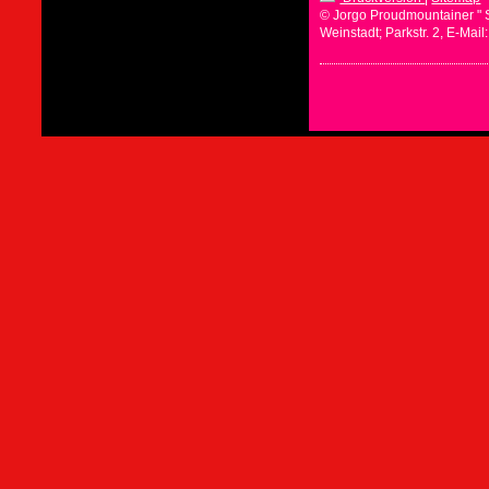
© Jorgo Proudmountainer " 
Weinstadt; Parkstr. 2, E-Mai