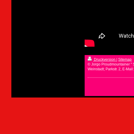
Druckversion
|
Sitemap
© Jorgo Proudmountainer " 
Weinstadt; Parkstr. 2, E-Mai