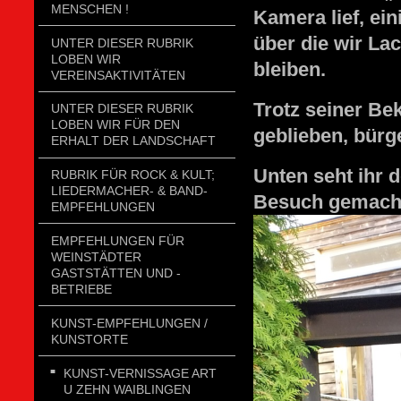
MENSCHEN !
Kamera lief, ei
über die wir La
UNTER DIESER RUBRIK
LOBEN WIR
bleiben.
VEREINSAKTIVITÄTEN
Trotz seiner Be
UNTER DIESER RUBRIK
LOBEN WIR FÜR DEN
geblieben, bür
ERHALT DER LANDSCHAFT
Unten seht ihr 
RUBRIK FÜR ROCK & KULT;
LIEDERMACHER- & BAND-
Besuch gemacht
EMPFEHLUNGEN
EMPFEHLUNGEN FÜR
WEINSTÄDTER
GASTSTÄTTEN UND -
BETRIEBE
KUNST-EMPFEHLUNGEN /
KUNSTORTE
KUNST-VERNISSAGE ART
U ZEHN WAIBLINGEN