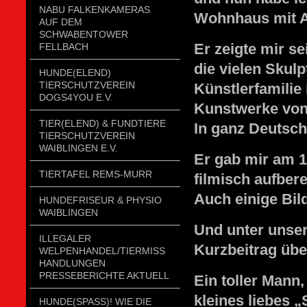
NABU FALKENKAMERAS
Wohnhaus mit At
AUF DEM
SCHWABENTOWER
Er zeigte mir 
FELLBACH
die vielen Skulp
HUNDE(ELEND)
TIERSCHUTZVEREIN
Künstlerfamilie
DOGS4YOU E.V.
Kunstwerke von 
TIER(ELEND) & FUNDTIERE
In ganz Deutsch
TIERSCHUTZVEREIN
WAIBLINGEN E.V.
Er gab mir am 1
TIERTAFEL REMS-MURR
filmisch aufbere
Auch einige Bil
HUNDEFRISEUR & PHYSIO
WAIBLINGEN
Und unter unser
ILLEGALER
Kurzbeitrag übe
WELPENHANDEL/TIERMISSH
ANDLUNGEN P
RESSEBERICHTE AKTUELL
Ein toller Mann,
kleines liebes „
HUNDE(SPASS)! WIE DIE