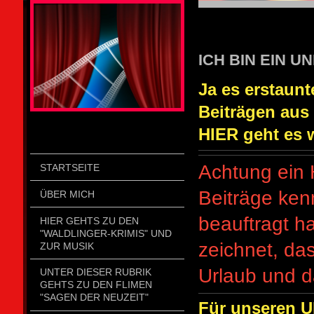
STOLZENGORF PICTURE WEIN
ICH BIN EIN UNI
Ja es erstaunt
Beiträgen aus
HIER geht es we
Achtung ein 
STARTSEITE
Beiträge ken
ÜBER MICH
beauftragt h
HIER GEHTS ZU DEN
"WALDLINGER-KRIMIS" UND
zeichnet, das 
ZUR MUSIK
Urlaub und d
UNTER DIESER RUBRIK
GEHTS ZU DEN FLIMEN
"SAGEN DER NEUZEIT"
Für unseren U