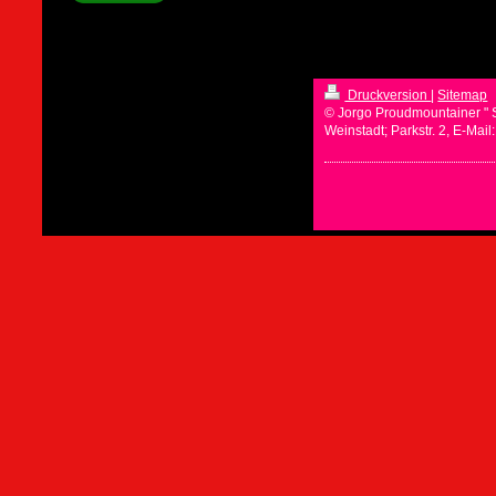
Druckversion
|
Sitemap
© Jorgo Proudmountainer " 
Weinstadt; Parkstr. 2, E-Mai