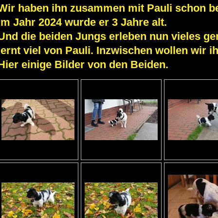
Wir haben ihn zusammen mit Pauli schon be
Im Jahr 2024 wurde er 3 Jahre alt.
Und die beiden Jungs erleben nun vieles 
lernt viel von Pauli. Inzwischen wollen wir 
Hier einige Bilder von den Beiden.