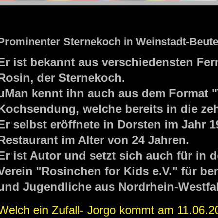
STOLZENGORF PICTURE WEINSTADT
Prominenter Sternekoch in Weinstadt-Beut
Er ist bekannt aus verschiedensten Fe
Rosin, der Sternekoch.
uMan kennt ihn auch aus dem Format "T
Kochsendung, welche bereits in die zeh
Er selbst eröffnete in Dorsten im Jahr 1
Restaurant im Alter von 24 Jahren.
Er ist Autor und setzt sich auch für in
Verein "Rosinchen for Kids e.V." für be
und Jugendliche aus Nordrhein-Westfal
Welch ein Zufall- Jorgo kommt am 11.06.2