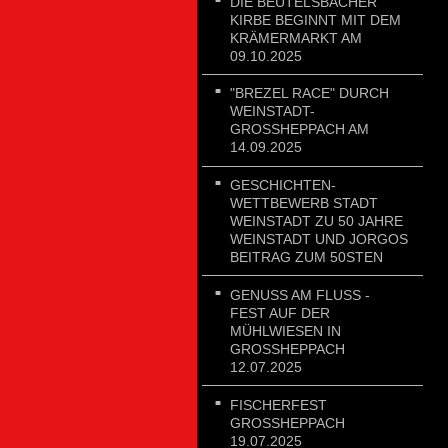
DIE BEUTELSBACHER
KIRBE BEGINNT MIT DEM
KRÄMERMARKT AM
09.10.2025
"BREZEL RACE" DURCH
WEINSTADT-
GROSSHEPPACH AM 1
4.09.2025
GESCHICHTEN-
WETTBEWERB STADT
WEINSTADT ZU 50 JAHRE
WEINSTADT UND JORGOS
BEITRAG ZUM 50STEN
GENUSS AM FLUSS - FE
ST AUF DER MÜ
HLWIESEN IN GR
OSSHEPPACH 12.
07.2025
FISCHERFEST
GROSSHEPPACH 1
9.07.2025