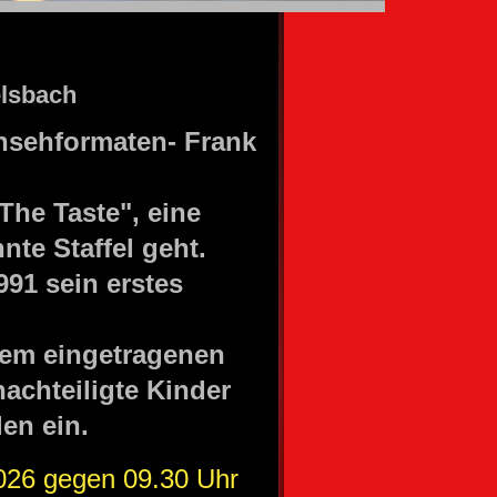
elsbach
rnsehformaten- Frank
he Taste", eine
nte Staffel geht.
991 sein erstes
 dem eingetragenen
nachteiligte Kinder
en ein.
026 gegen 09.30 Uhr