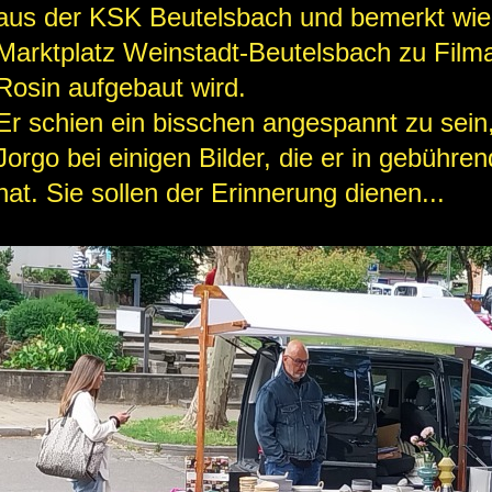
aus der KSK Beutelsbach und bemerkt wie
Marktplatz Weinstadt-Beutelsbach zu Fil
Rosin aufgebaut wird.
Er schien ein bisschen angespannt zu sein,
Jorgo bei einigen Bilder, die er in gebüh
hat. Sie sollen der Erinnerung dienen...