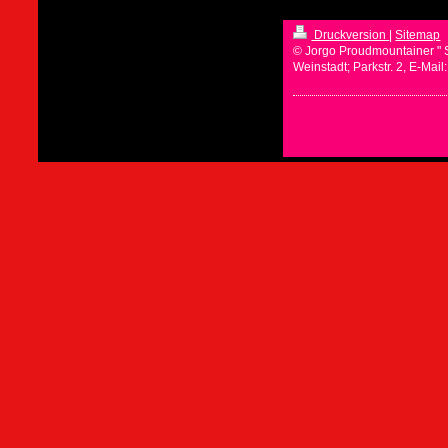
Druckversion
|
Sitemap
© Jorgo Proudmountainer " 
Weinstadt; Parkstr. 2, E-Mai