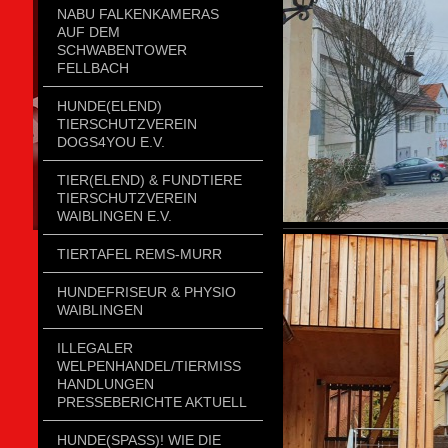
NABU FALKENKAMERAS
AUF DEM
SCHWABENTOWER
FELLBACH
HUNDE(ELEND)
TIERSCHUTZVEREIN
DOGS4YOU E.V.
TIER(ELEND) & FUNDTIERE
TIERSCHUTZVEREIN
WAIBLINGEN E.V.
TIERTAFEL REMS-MURR
HUNDEFRISEUR & PHYSIO
WAIBLINGEN
ILLEGALER
WELPENHANDEL/TIERMISSH
ANDLUNGEN P
RESSEBERICHTE AKTUELL
HUNDE(SPASS)! WIE DIE