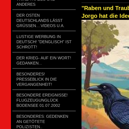
ANDERES
"Raben und Traub
Jorgo hat die Ide
DER OSTEN
DEUTSCHLANDS LÄSST
GRÜSSEN....VIDEOS U.A.
LUSTIGE WERBUNG IN
DEUTSCH! "DENGLISCH" IST
SCHROTT!
DER KRIEG- AUF EIN WORT!
GEDANKEN...
BESONDERES!
PRESSEBLICK IN DIE
VERGANGENHEIT!
BESONDERE EREIGNISSE!
FLUGZEUGUNGLÜCK
BODENSEE 01.07.2002
BESONDERES: GEDENKEN
AN GETÖTETE
POLIZISTEN..