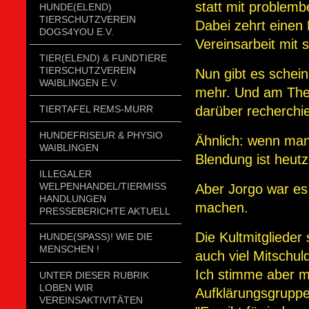
statt mit problem
HUNDE(ELEND)
TIERSCHUTZVEREIN
Dabei zehrt einen 
DOGS4YOU E.V.
Vereinsarbeit mit
TIER(ELEND) & FUNDTIERE
TIERSCHUTZVEREIN
Nun gibt es schei
WAIBLINGEN E.V.
mehr. Und am Them
TIERTAFEL REMS-MURR
darüber recherchi
HUNDEFRISEUR & PHYSIO
Ähnlich: wenn man
WAIBLINGEN
Blendung ist heutz
ILLEGALER
WELPENHANDEL/TIERMISSH
Aber Jorgo war es
ANDLUNGEN P
machen.
RESSEBERICHTE AKTUELL
Die Kultmitglieder 
HUNDE(SPASS)! WIE DIE
MENSCHEN !
auch viel Mitschuld
Ich stimme aber m
UNTER DIESER RUBRIK
LOBEN WIR
Aufklärungsgruppe
VEREINSAKTIVITÄTEN