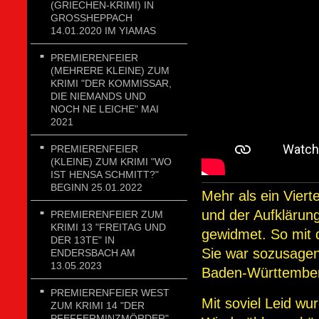
(GRIECHEN-KRIMI) IN
GROSSHEPPACH 1
4.01.2020 IM YIAMAS
PREMIERENFEIER
(MEHRERE KLEINE) ZUM
KRIMI "DER KOMMISSAR,
DIE NIEMANDS UND
NOCH NE LEICHE" MAI
2021
PREMIERENFEIER
(KLEINE) ZUM KRIMI "WO
IST HENSA SCHMITT?"
BEGINN 25.01.2022
Mehr als ein Viert
und der Aufkläru
PREMIERENFEIER ZUM
KRIMI 13 "FREITAG UND
gewidmet. So mit 
DER 13TE" IN
Sie war sozusagen 
ENDERSBACH AM
13.05.2023
Baden-Württember
PREMIERENFEIER WEST
Mit soviel Leid w
ZUM KRIMI 14 "DER
PFEFFERMINZMÖRDER"