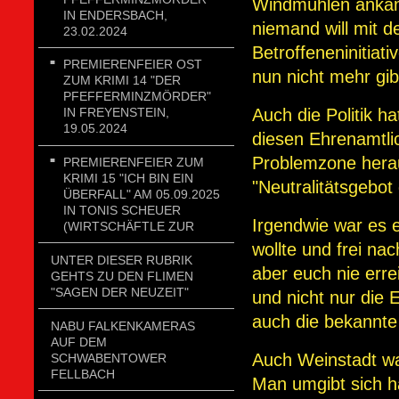
Windmühlen ankäm
IN ENDERSBACH,
niemand will mit 
23.02.2024
Betroffeneninitia
PREMIERENFEIER OST
nun nicht mehr gib
ZUM KRIMI 14 "DER
PFEFFERMINZMÖRDER"
Auch die Politik h
IN FREYENSTEIN,
19.05.2024
diesen Ehrenamtli
Problemzone herau
PREMIERENFEIER ZUM
KRIMI 15 "ICH BIN EIN
"Neutralitätsgebot
ÜBERFALL" AM 05.09.2025
IN TONIS SCHEUER
Irgendwie war es 
(WIRTSCHÄFTLE ZUR
wollte und frei n
UNTER DIESER RUBRIK
aber euch nie err
GEHTS ZU DEN FLIMEN
"SAGEN DER NEUZEIT"
und nicht nur die 
auch die bekannte 
NABU FALKENKAMERAS
AUF DEM
Auch Weinstadt wa
SCHWABENTOWER
FELLBACH
Man umgibt sich ha