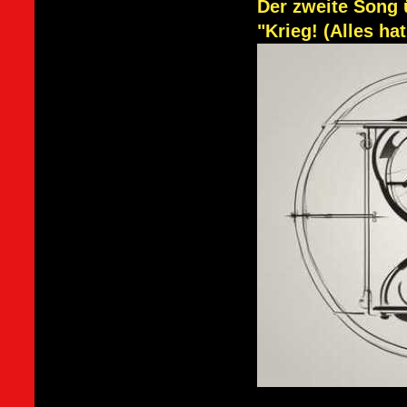
Der zweite Song ü
"Krieg! (Alles hat 