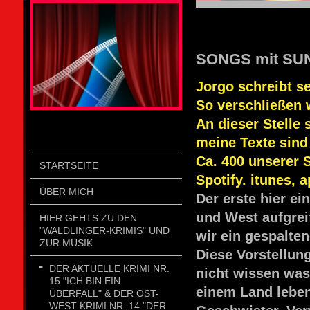
STOLZENGORF PICTURE WEIN
SONGS mit SUNO
Jorgo schreibt se
So verschließen 
An dieser Stelle 
meine Texte sind
Ca. 400 unserer 
STARTSEITE
Spotify. itunes, 
ÜBER MICH
Der erste hier e
und West aufgrei
HIER GEHTS ZU DEN
"WALDLINGER-KRIMIS" UND
wir ein gespalte
ZUR MUSIK
Diese Vorstellung
DER AKTUELLE KRIMI NR.
nicht wissen was
15 "ICH BIN EIN
einem Land leben
ÜBERFALL" & DER OST-
WEST-KRIMI NR. 14 "DER