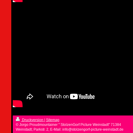
Druckversion
|
Sitemap
© Jorgo Proudmountainer " StolzenGorf Picture Weinstadt" 71384
Weinstadt; Parkstr. 2, E-Mail: info@stolzengorf-picture-weinstadt.de