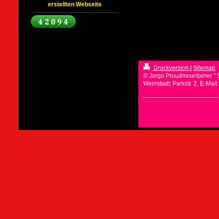
erstellten Webseite
Druckversion
|
Sitemap
© Jorgo Proudmountainer " 
Weinstadt; Parkstr. 2, E-Mai