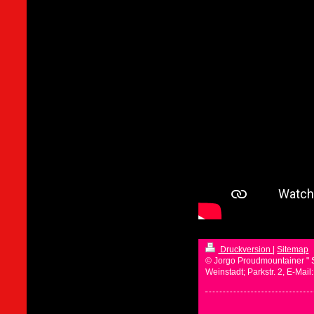
Druckversion
|
Sitemap
© Jorgo Proudmountainer " 
Weinstadt; Parkstr. 2, E-Mai