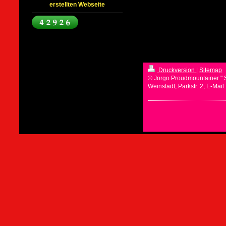
erstellten Webseite
Druckversion
|
Sitemap
© Jorgo Proudmountainer " 
Weinstadt; Parkstr. 2, E-Mai