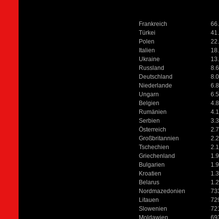
Frankreich
66
Türkei
41
Polen
22
Italien
18
Ukraine
13
Russland
8.
Deutschland
8.
Niederlande
6.
Ungarn
6.
Belgien
4.
Rumänien
4.
Serbien
3.
Österreich
2.
Großbritannien
2.
Tschechien
2.
Griechenland
1.
Bulgarien
1.
Kroatien
1.
Belarus
1.
Nordmazedonien
73
Litauen
72
Slowenien
72
Moldawien
69