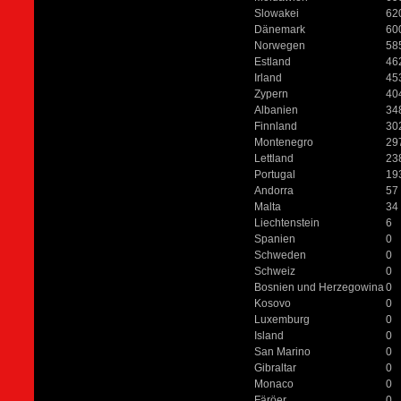
Slowakei
62
Dänemark
60
Norwegen
58
Estland
46
Irland
45
Zypern
40
Albanien
34
Finnland
30
Montenegro
29
Lettland
23
Portugal
19
Andorra
57
Malta
34
Liechtenstein
6
Spanien
0
Schweden
0
Schweiz
0
Bosnien und Herzegowina
0
Kosovo
0
Luxemburg
0
Island
0
San Marino
0
Gibraltar
0
Monaco
0
Färöer
0