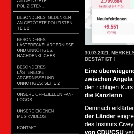
AN GETÖTETE
POLIZISTEN..
BESONDERES: GEDENKEN
AN GETÖTETE POLIZISTEN
TEIL 2
BESONDERES!
LÄSTERECKE! ÄRGERNISSE
UND UNNÖTIGES;
30.03.2021: MERK
NACHDENKLICHES...
BESTÄTIGT !
BESONDERES!
Eine überwiegend
LÄSTERECKE !
ÄRGERNISSE UND
zwischen Angela
UNNÖTIGES; SEITE 2
den richtigen Kur
die Kanzlerin
.
UNSERE OFFIZIELLEN FAN-
LOGOS
Demnach erklärt
UNSERE EIGENEN
der Länder
eingre
MUSIKVIDEOS
des Instituts Cive
KONTAKT
von CDU/CSU
ver