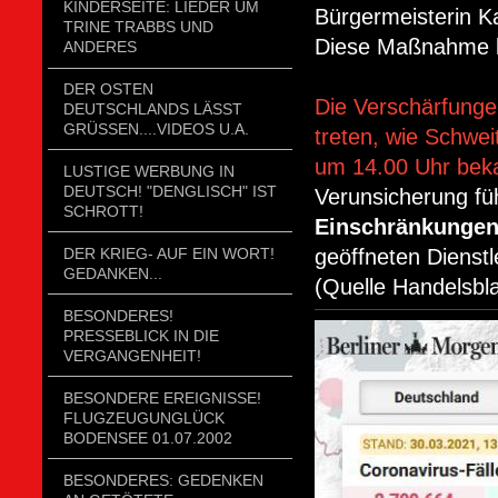
KINDERSEITE: LIEDER UM
Bürgermeisterin Ka
TRINE TRABBS UND
Diese Maßnahme k
ANDERES
DER OSTEN
Die Verschärfung
DEUTSCHLANDS LÄSST
GRÜSSEN....VIDEOS U.A.
treten, wie Schwe
um 14.00 Uhr bek
LUSTIGE WERBUNG IN
DEUTSCH! "DENGLISCH" IST
Verunsicherung f
SCHROTT!
Einschränkungen
geöffneten Dienstl
DER KRIEG- AUF EIN WORT!
GEDANKEN...
(Quelle Handelsbla
BESONDERES!
PRESSEBLICK IN DIE
VERGANGENHEIT!
BESONDERE EREIGNISSE!
FLUGZEUGUNGLÜCK
BODENSEE 01.07.2002
BESONDERES: GEDENKEN