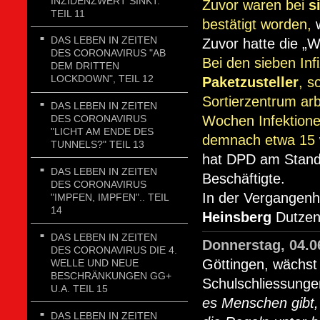
INZIDENZWERT SINKT.
Zuvor waren bei
s
TEIL 11
bestätigt worden,
DAS LEBEN IN ZEITEN
Zuvor hatte die „W
DES CORONAVIRUS "AB
Bei den sieben Inf
DEM DRITTEN
LOCKDOWN", TEIL 12
Paketzusteller
, s
Sortierzentrum arb
DAS LEBEN IN ZEITEN
DES CORONAVIRUS
Wochen Infektione
"LICHT AM ENDE DES
demnach etwa 15 w
TUNNELS?" TEIL 13
hat DPD am Stand
DAS LEBEN IN ZEITEN
Beschäftigte.
DES CORONAVIRUS
In der Vergangenhe
"IMPFEN, IMPFEN".. TEIL
14
Heinsberg
Dutzend
DAS LEBEN IN ZEITEN
Donnerstag, 04.
DES CORONAVIRUS DIE 4.
Göttingen, wächst 
WELLE UND NEUE
BESCHRÄNKUNGEN GG+
Schulschliessunge
U.A. TEIL 15
es Menschen gibt, 
DAS LEBEN IN ZEITEN