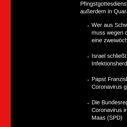
Pfingstgottesdien
außerdem in Quar
Wer aus Schw
muss wegen d
eine zweiwöc
Israel schließ
Infektionsher
Papst Franzis
Coronavirus g
Die Bundesreg
Coronavirus i
Maas (SPD)