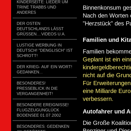
KINDERSEITE: LIEDER UM
Binnenkonsum gestä
TRINE TRABBS UND
ANDERES
Nach den Worten 
"Herzstück" des P
DER OSTEN
DEUTSCHLANDS LÄSST
GRÜSSEN....VIDEOS U.A.
Familien und Kit
LUSTIGE WERBUNG IN
DEUTSCH! "DENGLISCH" IST
Familien be
SCHROTT!
Geplant ist ein ei
kindergeldberecht
DER KRIEG- AUF EIN WORT!
GEDANKEN...
nicht auf die Gru
Für Erweiterungen
BESONDERES!
PRESSEBLICK IN DIE
eine Milliarde Eur
VERGANGENHEIT!
verbessern.
BESONDERE EREIGNISSE!
FLUGZEUGUNGLÜCK
Autofahrer und 
BODENSEE 01.07.2002
Die Große Koaliti
BESONDERES: GEDENKEN
Benziner und Diese