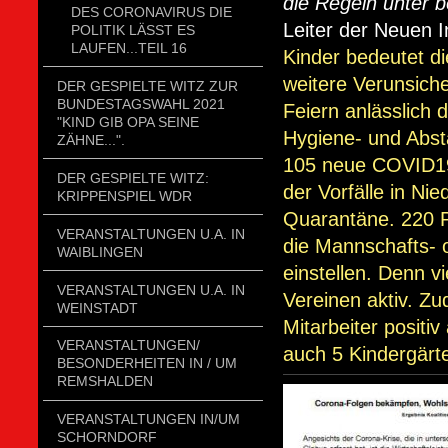
die Regeln unter 
DES CORONAVIRUS DIE
Leiter der Neuen 
POLITIK LÄSST ES
LAUFEN...TEIL 16
Kinder bedeutet di
weitere Verunsiche
DER GESPIELTE WITZ ZUR
BUNDESTAGSWAHL 2021
Feiern anlässlich
"KIND GIB OPA SEINE
Hygiene- und Abst
ZÄHNE...".
105 neue COVID19-
DER GESPIELTE WITZ:
der Vorfälle in N
KRIPPENSPIEL WDR
Quarantäne.
220 
VERANSTALTUNGEN U.A. IN
die Mannschafts- 
WAIBLINGEN
einstellen. Denn 
VERANSTALTUNGEN U.A. IN
Vereinen aktiv. Zu
WEINSTADT
Mitarbeiter positi
VERANSTALTUNGEN/
auch 5 Kindergärt
BESONDERHEITEN IN / UM
REMSHALDEN
VERANSTALTUNGEN IN/UM
SCHORNDORF