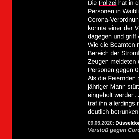
Die
Polizei
hat in 
Personen in Waibl
Corona-Verordnung
konnte einer der 
dagegen und griff 
Wie die Beamten mi
Bereich der Stromk
Zeugen meldeten di
Personen gegen 0.3
Als die Feiernden d
jähriger Mann stü
eingeholt werden. 
traf ihn allerding
deutlich betrunken
09.06.2020:
Düsseldor
Verstoß gegen Cor