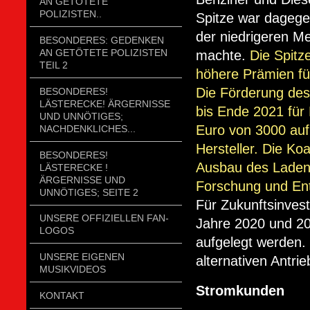
AN GETÖTETE
POLIZISTEN..
Spitze war dagege
der niedrigeren M
BESONDERES: GEDENKEN
AN GETÖTETE POLIZISTEN
machte.
Die Spitz
TEIL 2
höhere Prämien fü
Die Förderung des
BESONDERES!
LÄSTERECKE! ÄRGERNISSE
bis Ende 2021 für
UND UNNÖTIGES;
Euro von 3000 auf
NACHDENKLICHES...
Hersteller. Die Koa
BESONDERES!
Ausbau des Ladene
LÄSTERECKE !
ÄRGERNISSE UND
Forschung und Entw
UNNÖTIGES; SEITE 2
Für Zukunftsinvesti
UNSERE OFFIZIELLEN FAN-
Jahre 2020 und 20
LOGOS
aufgelegt werden.
UNSERE EIGENEN
alternativen Antri
MUSIKVIDEOS
Stromkunden
KONTAKT