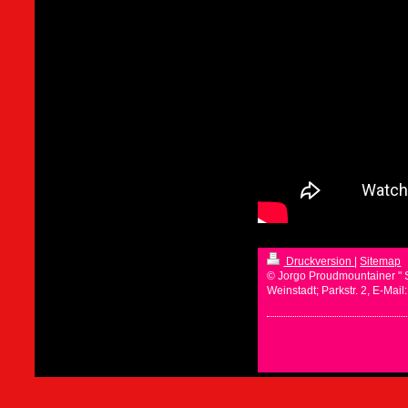
Druckversion
|
Sitemap
© Jorgo Proudmountainer " 
Weinstadt; Parkstr. 2, E-Mai