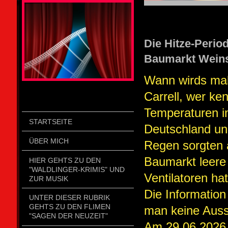
STOLZENGORF PICTURE WEIN
Die Hitze-Perio
Baumarkt Weins
Wann wirds mal
Carrell, wer ke
Temperaturen im
STARTSEITE
Deutschland un
ÜBER MICH
Regen sorgten 
Baumarkt leere
HIER GEHTS ZU DEN
"WALDLINGER-KRIMIS" UND
Ventilatoren hat
ZUR MUSIK
Die Information
UNTER DIESER RUBRIK
GEHTS ZU DEN FLIMEN
man keine Auss
"SAGEN DER NEUZEIT"
Am 29.06.2026 m