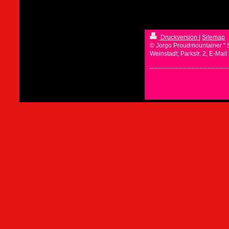
Druckversion
|
Sitemap
© Jorgo Proudmountainer " 
Weinstadt; Parkstr. 2, E-Mai