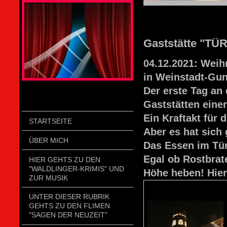
STOLZENGORF PICTURE WEIN
Gaststätte "TÜ
04.12.2021: Weih
in Weinstadt-Gun
Der erste Tag an
Gaststätten eine
Ein Kraftakt für 
STARTSEITE
Aber es hat sich 
ÜBER MICH
Das Essen im Tür
Egal ob Rostbrat
HIER GEHTS ZU DEN
"WALDLINGER-KRIMIS" UND
Höhe heben! Hier
ZUR MUSIK
UNTER DIESER RUBRIK
GEHTS ZU DEN FLIMEN
"SAGEN DER NEUZEIT"