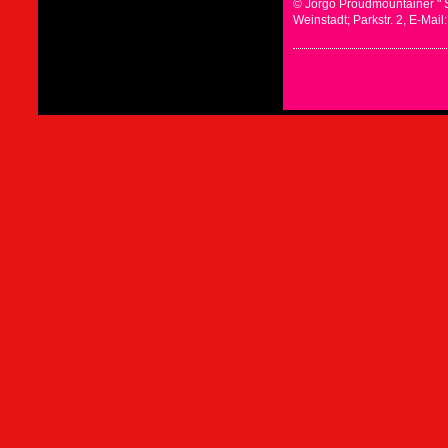
© Jorgo Proudmountainer " 
Weinstadt; Parkstr. 2, E-Mai