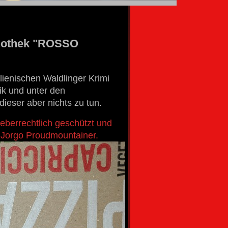
inothek "ROSSO
lienischen Waldlinger Krimi
rik und unter den
eser aber nichts zu tun.
heberrechtlich geschützt und
 Jorgo Proudmountainer.