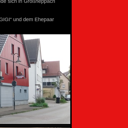
nde sich in Großheppach
A GIGI“ und dem Ehepaar