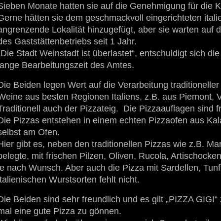
Sieben Monate hatten sie auf die Genehmigung für die 
Gerne hätten sie dem geschmackvoll eingerichteten itali
angrenzende Lokalität hinzugefügt, aber sie warten auf 
des Gaststättenbetriebs seit 1 Jahr.
„Die Stadt Weinstadt ist überlastet“, entschuldigt sich d
lange Bearbeitungszeit des Amtes.
Die Beiden legen Wert auf die Verarbeitung traditioneller
Weine aus besten Regionen Italiens, z.B. aus Piemont,
Traditionell auch der Pizzateig. Die Pizzaauflagen si
Die Pizzas entstehen in einem echten Pizzaofen aus Kal
selbst am Ofen.
Hier gibt es, neben den traditionellen Pizzas wie z.B. Ma
belegte, mit frischen Pilzen, Oliven, Rucola, Artischock
je nach Wunsch. Aber auch die Pizza mit Sardellen, Tunfi
italienischen Wurstsorten fehlt nicht.
Die Beiden sind sehr freundlich und es gilt „PIZZA GIGI“
mal eine gute Pizza zu gönnen.