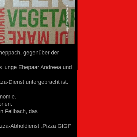
oßheppach, gegenüber der
as junge Ehepaar Andreea und
zza-Dienst untergebracht ist.
onomie.
rien.
in Fellbach, das
izza-Abholdienst „Pizza GIGI“