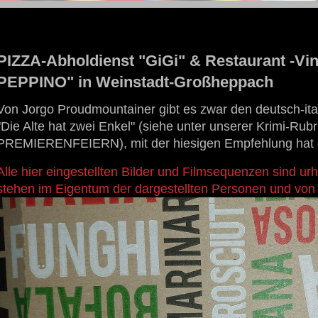
STOLZENGORF PICTURE WEINSTADT
PIZZA-Abholdienst "GiGi" & Restaurant -V
PEPPINO" in Weinstadt-Großheppach
Von Jorgo Proudmountainer gibt es zwar den deutsch-ita
"Die Alte hat zwei Enkel" (siehe unter unserer Krimi-Rub
PREMIERENFEIERN), mit der hiesigen Empfehlung hat di
Alle hier eingestellten Bilder und Filmsequenzen sind ur
stehen im Eigentum der dargestellten Personen und von