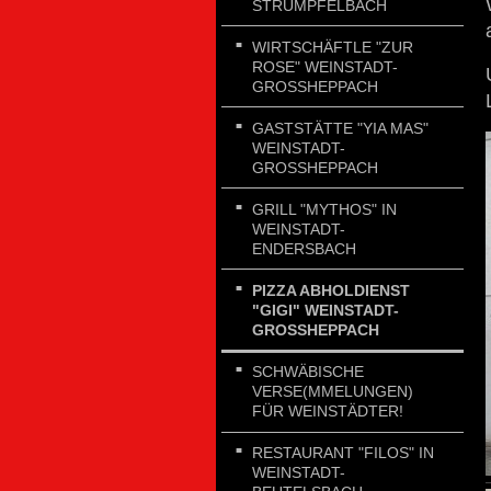
STRÜMPFELBACH
WIRTSCHÄFTLE "ZUR
ROSE" WEINSTADT-
GROSSHEPPACH
GASTSTÄTTE "YIA MAS"
WEINSTADT-
GROSSHEPPACH
GRILL "MYTHOS" IN
WEINSTADT-
ENDERSBACH
PIZZA ABHOLDIENST
"GIGI" WEINSTADT-
GROSSHEPPACH
SCHWÄBISCHE
VERSE(MMELUNGEN)
FÜR WEINSTÄDTER!
RESTAURANT "FILOS" IN
WEINSTADT-