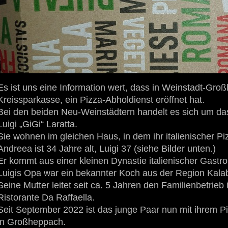
Es ist uns eine Information wert, dass in Weinstadt-Gr
Kreissparkasse, ein Pizza-Abholdienst eröffnet hat.
Bei den beiden Neu-Weinstädtern handelt es sich um d
Luigi „GiGi“ Laratta.
Sie wohnen im gleichen Haus, in dem ihr italienischer Pi
Andreea ist 34 Jahre alt, Luigi 37 (siehe Bilder unten.)
Er kommt aus einer kleinen Dynastie italienischer Gastr
Luigis Opa war ein bekannter Koch aus der Region Kalab
Seine Mutter leitet seit ca. 5 Jahren den Familienbetrieb 
Ristorante Da Raffaella.
Seit September 2022 ist das junge Paar nun mit ihrem P
in Großheppach.