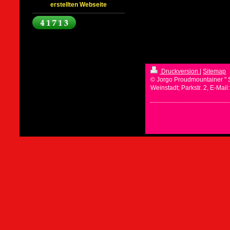
erstellten Webseite
Druckversion
|
Sitemap
© Jorgo Proudmountainer " 
Weinstadt; Parkstr. 2, E-Mai