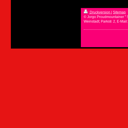
Druckversion
|
Sitemap
© Jorgo Proudmountainer " 
Weinstadt; Parkstr. 2, E-Mai