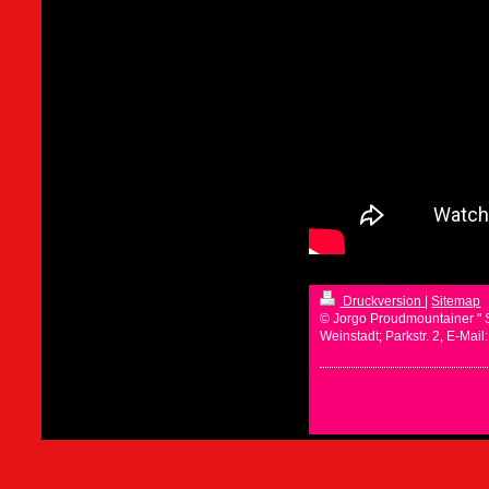
Druckversion
|
Sitemap
© Jorgo Proudmountainer " 
Weinstadt; Parkstr. 2, E-Mai