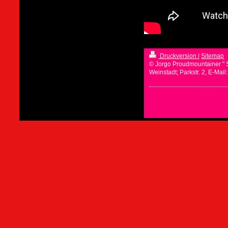
Druckversion
|
Sitemap
© Jorgo Proudmountainer " 
Weinstadt; Parkstr. 2, E-Mai