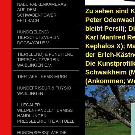
NABU FALKENKAMERAS
Zu sehen sind K
AUF DEM
SCHWABENTOWER
Peter Odenwaell
FELLBACH
bleibt Persil);
HUNDE(ELEND)
Karl Manfred Re
TIERSCHUTZVEREIN
DOGS4YOU E.V.
Kephalos X); Ma
der Erich-Kästn
TIER(ELEND) & FUNDTIERE
TIERSCHUTZVEREIN
Die Kunstprofi
WAIBLINGEN E.V.
Schwaikheim (Mi
TIERTAFEL REMS-MURR
(Ankommen; Woh
HUNDEFRISEUR & PHYSIO
WAIBLINGEN
ILLEGALER
WELPENHANDEL/TIERMISSH
ANDLUNGEN P
RESSEBERICHTE AKTUELL
HUNDE(SPASS)! WIE DIE