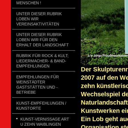
MENSCHEN !
UNTER DIESER RUBRIK
LOBEN WIR
VEREINSAKTIVITÄTEN
UNTER DIESER RUBRIK
LOBEN WIR FÜR DEN
ERHALT DER LANDSCHAFT
RUBRIK FÜR ROCK & KULT;
LIEDERMACHER- & BAND-
EMPFEHLUNGEN
Der Skulpturenr
2007 auf den W
EMPFEHLUNGEN FÜR
WEINSTÄDTER
zehn künstleri
GASTSTÄTTEN UND -
BETRIEBE
Wechselspiel de
Naturlandschaf
KUNST-EMPFEHLUNGEN /
KUNSTORTE
Kunstwerken ei
Ein Lob geht au
KUNST-VERNISSAGE ART
U ZEHN WAIBLINGEN
Organisation st