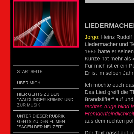
STOLZENGORF PICTURE WEIN
LIEDERMACHER 
Jorgo:
Heinz Rudolf (
Liedermacher und Te
1985 hatte er seinen
Kunze hat mehr als 4
Für mich ist er ein 
STARTSEITE
Er ist im selben Jah
ÜBER MICH
Ich möchte euch das
Das Lied greift die
HIER GEHTS ZU DEN
Brandstifter" auf un
"WALDLINGER-KRIMIS" UND
ZUR MUSIK
rechten Auge blind 
Fremdenfeindlichkeit
UNTER DIESER RUBRIK
aus dem rechten pol
GEHTS ZU DEN FLIMEN
"SAGEN DER NEUZEIT"
Der Text passt auf 