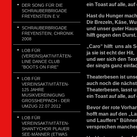
ein Toast auf alle, au
DER SONG FÜR DIE
SCHRAUBERBRIGADE
Hast du Hunger mach
FREYENSTEIN E.V.
Dir Brezeln, Käse, Wu
SCHRAUBERBRIGADE
und unser guter Haus
FREYENSTEIN; CHRONIK
hilft gegen den Durst.
2008
„Caro“ hilft uns als S
LOB FÜR
ja sie ist echt der Hit,
(VEREINS)AKTIVITÄTEN-
und wer sich den Text
LINE DANCE CLUB
der singts ganz einfac
"BOOTS ON FIRE"
Theaterbesen ist uns
LOB FÜR
auch noch die nächst
VEREINSAKTIVITÄTEN-
125 JAHRE
Theaterbesen, lasst u
MUSIKVEREINIGUNG
ein Toast auf alle, au
GROSSHEPPACH - DER U
MZUG 22.07.2012
Bevor der rote Vorha
hofft man auf den „La
LOB FÜR
und Lauffers“ Bühne
VEREINSAKTIVITÄTEN-
versprechen manchen
SHANTYCHOR PLAUER
SEE-MÄNNER (ETWAS