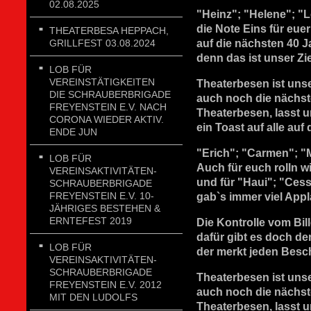
02.08.2025
"Heinz"; "Helene"; "L
die Note Eins für euer
THEATERBESA HEPPACH,
GRILLFEST 03.08.2024
auf die nächsten 40 J
denn das ist unser Zie
LOB FÜR
VEREINSTÄTIGKEITEN
Theaterbesen ist uns
DIE SCHRAUBERBRIGADE
auch noch die nächst
FREYENSTEIN E.V. NACH
Theaterbesen, lasst u
CORONA WIEDER AKTIV.
ein Toast auf alle auf
ENDE JUN
"Erich"; "Carmen"; "
LOB FÜR
Auch für euch rolln w
VEREINSAKTIVITÄTEN-
und für "Haui"; "Cess
SCHRAUBERBRIGADE
FREYENSTEIN E.V. 10-
gab`s immer viel Appl
JÄHRIGES BESTEHEN &
ERNTEFEST 2019
Die Kontrolle vom Bille
dafür gibt es doch de
LOB FÜR
der merkt jeden Besc
VEREINSAKTIVITÄTEN-
SCHRAUBERBRIGADE
Theaterbesen ist uns
FREYENSTEIN E.V. 2012
auch noch die nächst
MIT DEN LUDOLFS
Theaterbesen, lasst u