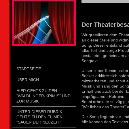
STOLZENGORF PICTURE WEIN
Der Theaterbesa
Wir gratulieren dem Thea
an dieser Stelle und wid
Song. Dieser entstand auf 
Elke Torf und Jorgo Prou
gestalteten gemeinsam a
Songtext.
STARTSEITE
Unser lieber Krimimusiker
Becker erklärte sich sofor
ÜBER MICH
mitzuarbeiten und schuf 
Musik und sang den Song 
HIER GEHTS ZU DEN
Er half uns auch bei der E
"WALDLINGER-KRIMIS" UND
einprägsamen Refrains.
ZUR MUSIK
Benni arbeitete so zügig, 
"Wir lieben das Theater" a
UNTER DIESER RUBRIK
Der Song liegt mir vor und
GEHTS ZU DEN FLIMEN
Alle können den Text jetz
"SAGEN DER NEUZEIT"