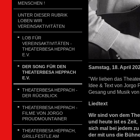
MENSCHEN !
UNTER DIESER RUBRIK
LOBEN WIR
VEREINSAKTIVITÄTEN
LOB FÜR
VEREINSAKTIVITÄTEN -
THEATERBESA HEPPACH
E.V.
DER SONG FÜR DEN
Samstag, 18. April 2
THEATERBESA HEPPACH
E.V.
"Wir lieben das Theate
Idee & Text von Jorgo 
THEATERBESA HEPPACH -
Gesang und Musik von
DER RÜCKBLICK
Liedtext
THEATERBESA HEPPACH -
FILME VON JORGO
Wir sind von dem The
PROUDMOUNTAINER
und heute ist es Zeit,
sich mal bei jedem z
THEATERBESA HEPPACH,
der mit uns die Bühne 
GRILLFESTLE AM