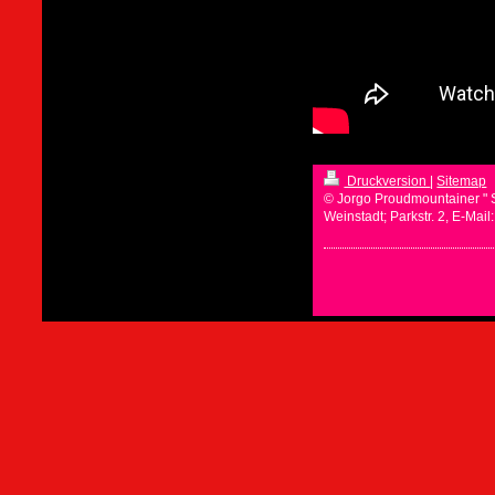
Druckversion
|
Sitemap
© Jorgo Proudmountainer " 
Weinstadt; Parkstr. 2, E-Mai