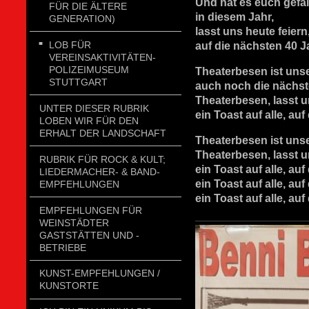
Und hat es euch gefal
FÜR DIE ÄLTERE
in diesem Jahr,
GENERATION)
lasst uns heute feiern
LOB FÜR
auf die nächsten 40 J
VEREINSAKTIVITÄTEN-
POLIZEIMUSEUM
Theaterbesen ist uns
STUTTGART
auch noch die nächst
Theaterbesen, lasst u
UNTER DIESER RUBRIK
ein Toast auf alle, au
LOBEN WIR FÜR DEN
ERHALT DER LANDSCHAFT
Theaterbesen ist un
Theaterbesen, lasst u
RUBRIK FÜR ROCK & KULT;
ein Toast auf alle, au
LIEDERMACHER- & BAND-
ein Toast auf alle, au
EMPFEHLUNGEN
ein Toast auf alle, au
EMPFEHLUNGEN FÜR
WEINSTÄDTER
GASTSTÄTTEN UND -
BETRIEBE
KUNST-EMPFEHLUNGEN /
KUNSTORTE