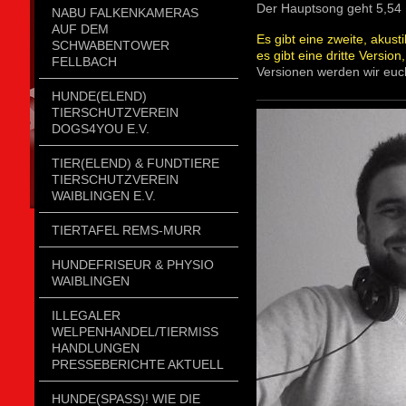
Der Hauptsong geht 5,54 
NABU FALKENKAMERAS
AUF DEM
Es gibt eine zweite, akus
SCHWABENTOWER
es gibt eine dritte Versio
FELLBACH
Versionen werden wir euch
HUNDE(ELEND)
TIERSCHUTZVEREIN
DOGS4YOU E.V.
TIER(ELEND) & FUNDTIERE
TIERSCHUTZVEREIN
WAIBLINGEN E.V.
TIERTAFEL REMS-MURR
HUNDEFRISEUR & PHYSIO
WAIBLINGEN
ILLEGALER
WELPENHANDEL/TIERMISSH
ANDLUNGEN P
RESSEBERICHTE AKTUELL
HUNDE(SPASS)! WIE DIE