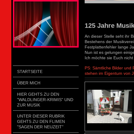
STOLZENGORF PICTURE WEIN
125 Jahre Musi
An dieser Stelle seht ihr
Bestehens der Musikvere
Festplattenfehler lange Ja
Nun ist es gelungen einig
Ich möchte sie Euch nicht
PS: Sämtliche Bilder und 
STARTSEITE
stehen im Eigentum von 
ÜBER MICH
HIER GEHTS ZU DEN
"WALDLINGER-KRIMIS" UND
ZUR MUSIK
UNTER DIESER RUBRIK
GEHTS ZU DEN FLIMEN
"SAGEN DER NEUZEIT"