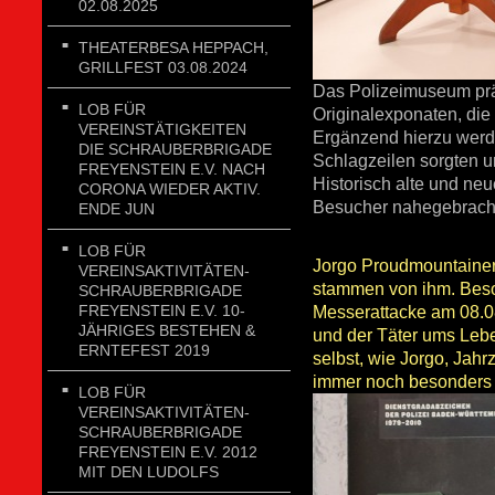
02.08.2025
THEATERBESA HEPPACH,
GRILLFEST 03.08.2024
Das Polizeimuseum präs
LOB FÜR
Originalexponaten, die
VEREINSTÄTIGKEITEN
Ergänzend hierzu werde
DIE SCHRAUBERBRIGADE
Schlagzeilen sorgten u
FREYENSTEIN E.V. NACH
Historisch alte und ne
CORONA WIEDER AKTIV.
Besucher nahegebracht
ENDE JUN
LOB FÜR
Jorgo Proudmountainer 
VEREINSAKTIVITÄTEN-
stammen von ihm. Beson
SCHRAUBERBRIGADE
FREYENSTEIN E.V. 10-
Messerattacke am 08.08
JÄHRIGES BESTEHEN &
und der Täter ums Leb
ERNTEFEST 2019
selbst, wie Jorgo, Jahr
immer noch besonders
LOB FÜR
VEREINSAKTIVITÄTEN-
SCHRAUBERBRIGADE
FREYENSTEIN E.V. 2012
MIT DEN LUDOLFS