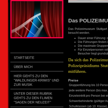
STOLZENGORF PICTURE WEIN
Das POLIZEIMU
Das Polizeimuseum Stuttgart
besucht werden.
Dauer einer Führung: c
Die Führungen finden i
Die maximale Gruppen
Für Einzelpersonen o
Besucher liegt grundsä
STARTSEITE
Da sich das Polizeimu
Polizeipräsidiums Stu
ÜBER MICH
mitführen.
HIER GEHTS ZU DEN
"WALDLINGER-KRIMIS" UND
Preise
ZUR MUSIK
Gruppenführung bis 10 Pers
jede weitere Person (bis ma
UNTER DIESER RUBRIK
Einzeleintritt pro Person be
GEHTS ZU DEN FLIMEN
Schwerbehinderte (gültiger Au
"SAGEN DER NEUZEIT"
Schulklassen (ab 10. Klasse