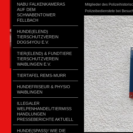
NABU FALKENKAMERAS
Mitglieder des Polizeihistoris
AUF DEM
Polizeibedienstete bei Besuch
SCHWABENTOWER
FELLBACH
HUNDE(ELEND)
TIERSCHUTZVEREIN
DOGS4YOU E.V.
TIER(ELEND) & FUNDTIERE
TIERSCHUTZVEREIN
WAIBLINGEN E.V.
TIERTAFEL REMS-MURR
HUNDEFRISEUR & PHYSIO
WAIBLINGEN
ILLEGALER
WELPENHANDEL/TIERMISSH
ANDLUNGEN P
RESSEBERICHTE AKTUELL
HUNDE(SPASS)! WIE DIE