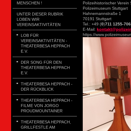
MENSCHEN !
Polizeihistorischer Verein 
Polizeimuseum Stuttgart
Hahnemannstraße 1
UNTER DIESER RUBRIK
70191 Stuttgart
LOBEN WIR
Tel.: +49 (
0
)
711 1255-70
VEREINSAKTIVITÄTEN
E-Mail:
kontakt@polizei
https://www.polizeimuseum
LOB FÜR
VEREINSAKTIVITÄTEN -
THEATERBESA HEPPACH
E.V.
DER SONG FÜR DEN
THEATERBESA HEPPACH
E.V.
THEATERBESA HEPPACH -
DER RÜCKBLICK
THEATERBESA HEPPACH -
FILME VON JORGO
PROUDMOUNTAINER
THEATERBESA HEPPACH,
GRILLFESTLE AM