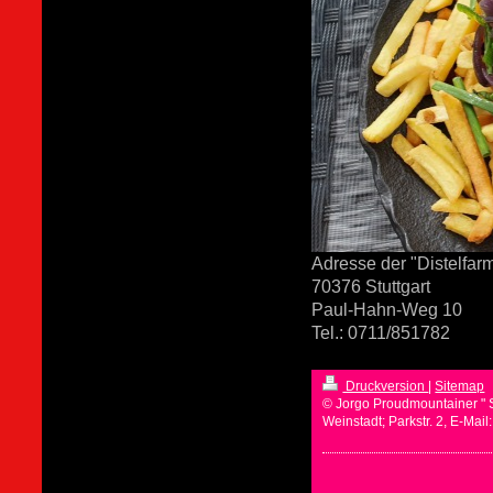
Adresse der "Distelfarm
70376 Stuttgart
Paul-Hahn-Weg 10
Tel.: 0711/851782
Druckversion
|
Sitemap
© Jorgo Proudmountainer " 
Weinstadt; Parkstr. 2, E-Mai