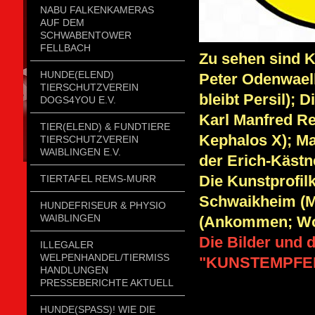
NABU FALKENKAMERAS
AUF DEM
SCHWABENTOWER
FELLBACH
Zu sehen sind K
HUNDE(ELEND)
Peter Odenwaell
TIERSCHUTZVEREIN
bleibt Persil);
DOGS4YOU E.V.
Karl Manfred Re
TIER(ELEND) & FUNDTIERE
Kephalos X); Ma
TIERSCHUTZVEREIN
WAIBLINGEN E.V.
der Erich-Kästn
Die Kunstprofi
TIERTAFEL REMS-MURR
Schwaikheim (Mi
HUNDEFRISEUR & PHYSIO
WAIBLINGEN
(Ankommen; Woh
Die Bilder und 
ILLEGALER
WELPENHANDEL/TIERMISSH
"KUNSTEMPFE
ANDLUNGEN P
RESSEBERICHTE AKTUELL
HUNDE(SPASS)! WIE DIE