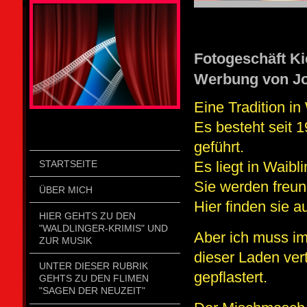
STOLZENGORF PICTURE WEIN
Fotogeschäft Ki
Werbung von Jo
Eine Tradition in
Es besteht seit 
geführt.
STARTSEITE
Es liegt in Waibl
Sie werden freund
ÜBER MICH
Hier finden sie a
HIER GEHTS ZU DEN
"WALDLINGER-KRIMIS" UND
Aber ich muss im
ZUR MUSIK
dieser Laden vert
UNTER DIESER RUBRIK
gepflastert.
GEHTS ZU DEN FLIMEN
"SAGEN DER NEUZEIT"