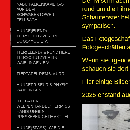
Der Mischmasch 
NABU FALKENKAMERAS
rund um die Film
AUF DEM
SCHWABENTOWER
Schaufenster bela
FELLBACH
sympatisch.
HUNDE(ELEND)
TIERSCHUTZVEREIN
Das Fotogeschäft
DOGS4YOU E.V.
Fotogeschäften a
TIER(ELEND) & FUNDTIERE
TIERSCHUTZVEREIN
Wenn sie irgend
WAIBLINGEN E.V.
schauen sie dort 
TIERTAFEL REMS-MURR
Hier einige Bilde
HUNDEFRISEUR & PHYSIO
WAIBLINGEN
2025 enstand auch
ILLEGALER
WELPENHANDEL/TIERMISSH
ANDLUNGEN P
RESSEBERICHTE AKTUELL
HUNDE(SPASS)! WIE DIE