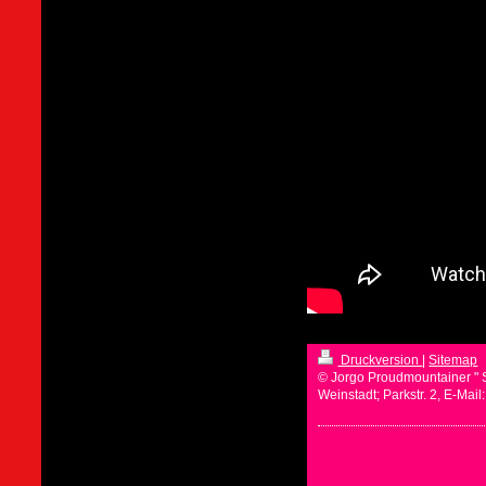
Druckversion
|
Sitemap
© Jorgo Proudmountainer " 
Weinstadt; Parkstr. 2, E-Mai