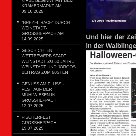
KIRBE BEGINNT MIT DEM
KRÄMERMARKT AM
09.10.2025
"BREZEL RACE" DURCH
WEINSTADT-
GROSSHEPPACH AM 1
Und hier der Ze
4.09.2025
in der Waibling
GESCHICHTEN-
WETTBEWERB STADT
WEINSTADT ZU 50 JAHRE
WEINSTADT UND JORGOS
BEITRAG ZUM 50STEN
GENUSS AM FLUSS - FE
ST AUF DER MÜ
HLWIESEN IN GR
OSSHEPPACH 12.
07.2025
FISCHERFEST
GROSSHEPPACH 1
9.07.2025