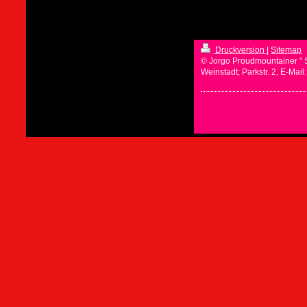
Druckversion
|
Sitemap
© Jorgo Proudmountainer " 
Weinstadt; Parkstr. 2, E-Mai