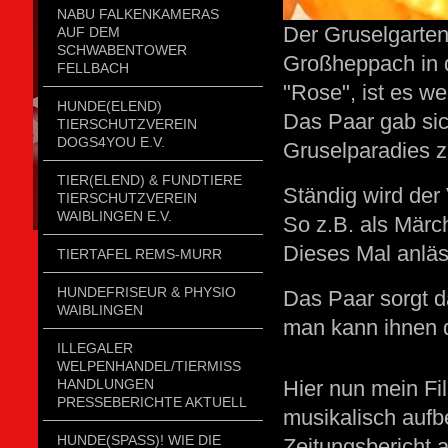
NABU FALKENKAMERAS
Der Gruselgarten
AUF DEM
SCHWABENTOWER
Großheppach in d
FELLBACH
"Rose", ist es we
HUNDE(ELEND)
Das Paar gab sic
TIERSCHUTZVEREIN
DOGS4YOU E.V.
Gruselparadies 
TIER(ELEND) & FUNDTIERE
Ständig wird der
TIERSCHUTZVEREIN
WAIBLINGEN E.V.
So z.B. als Märc
Dieses Mal anläs
TIERTAFEL REMS-MURR
HUNDEFRISEUR & PHYSIO
Das Paar sorgt 
WAIBLINGEN
man kann ihnen d
ILLEGALER
WELPENHANDEL/TIERMISSH
ANDLUNGEN P
Hier nun mein Fi
RESSEBERICHTE AKTUELL
musikalisch aufbe
HUNDE(SPASS)! WIE DIE
Zeitungsbericht 