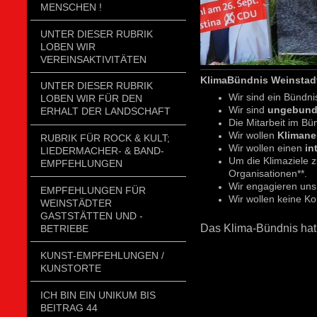
MENSCHEN !
UNTER DIESER RUBRIK
LOBEN WIR
VEREINSAKTIVITÄTEN
KlimaBündnis Weinstad
UNTER DIESER RUBRIK
Wir sind ein Bündni
LOBEN WIR FÜR DEN
Wir sind
ungebunde
ERHALT DER LANDSCHAFT
Die Mitarbeit im Bü
Wir wollen
Klimaneu
RUBRIK FÜR ROCK & KULT;
Wir wollen einen
in
LIEDERMACHER- & BAND-
Um die Klimaziele z
EMPFEHLUNGEN
Organisationen**.
Wir engagieren uns
EMPFEHLUNGEN FÜR
Wir wollen keine K
WEINSTÄDTER
GASTSTÄTTEN UND -
Das Klima-Bündnis hat 
BETRIEBE
KUNST-EMPFEHLUNGEN /
KUNSTORTE
ICH BIN EIN UNIKUM BIS
BEITRAG 44