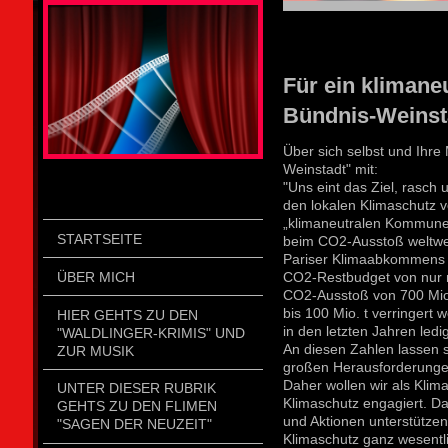
STOLZENGORF PICTURE WEIN
Für ein klimane
Bündnis-Weinsta
Über sich selbst und Ihre 
Weinstadt" mit:
"Uns eint das Ziel, rasch 
den lokalen Klimaschutz 
„klimaneutralen Kommune“
STARTSEITE
beim CO2-Ausstoß weltwei
Pariser Klimaabkommens e
ÜBER MICH
CO2-Restbudget von nur 
CO2-Ausstoß von 700 Mio.
bis 100 Mio. t verringert
HIER GEHTS ZU DEN
in den letzten Jahren ledi
"WALDLINGER-KRIMIS" UND
An diesen Zahlen lassen 
ZUR MUSIK
großen Herausforderungen
Daher wollen wir als Klim
UNTER DIESER RUBRIK
Klimaschutz engagiert. Da
GEHTS ZU DEN FLIMEN
und Aktionen unterstütze
"SAGEN DER NEUZEIT"
Klimaschutz ganz wesentl