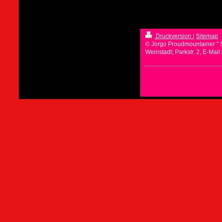
Druckversion
|
Sitemap
© Jorgo Proudmountainer " 
Weinstadt; Parkstr. 2, E-Mai