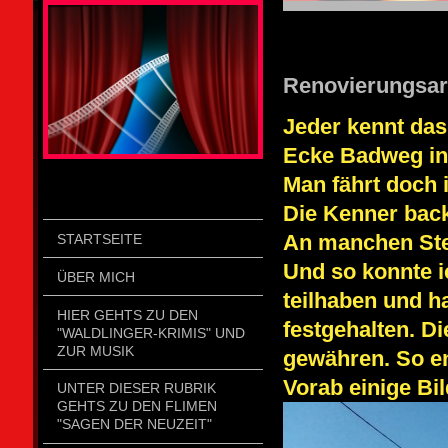
STOLZENGORF PICTURE WEIN
Renovierungsar
Jeder kennt das
Ecke Badweg in
Man fährt doch 
Die Kenner backe
An manchen Ste
STARTSEITE
Und so konnte i
ÜBER MICH
teilhaben und h
HIER GEHTS ZU DEN
festgehalten. D
"WALDLINGER-KRIMIS" UND
ZUR MUSIK
gewähren. So en
Vorab einige Bild
UNTER DIESER RUBRIK
GEHTS ZU DEN FLIMEN
"SAGEN DER NEUZEIT"