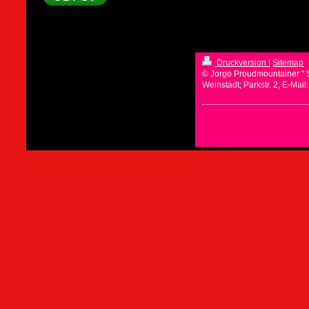
Druckversion
|
Sitemap
© Jorgo Proudmountainer " 
Weinstadt; Parkstr. 2, E-Mai