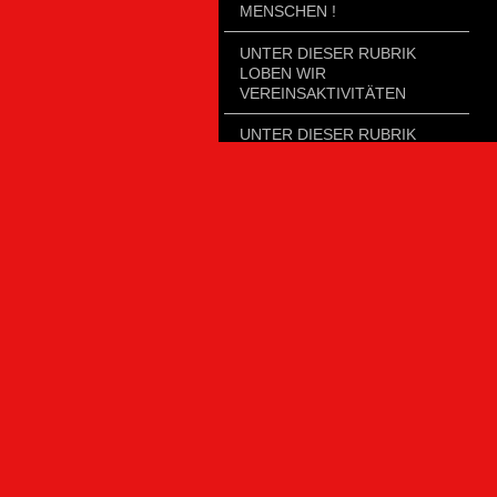
MENSCHEN !
UNTER DIESER RUBRIK
LOBEN WIR
VEREINSAKTIVITÄTEN
UNTER DIESER RUBRIK
LOBEN WIR FÜR DEN
ERHALT DER LANDSCHAFT
RUBRIK FÜR ROCK & KULT;
LIEDERMACHER- & BAND-
EMPFEHLUNGEN
EMPFEHLUNGEN FÜR
WEINSTÄDTER
GASTSTÄTTEN UND -
BETRIEBE
KUNST-EMPFEHLUNGEN /
KUNSTORTE
ICH BIN EIN UNIKUM BIS
BEITRAG 44