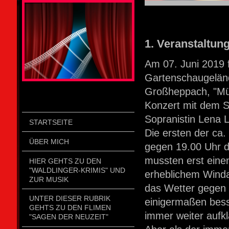
STOLZENGORF PICTURE WEIN
1. Veranstaltun
Am 07. Juni 2019
Gartenschaugeländ
Großheppach, "Müh
Konzert mit dem S
Sopranistin Lena 
STARTSEITE
Die ersten der ca
ÜBER MICH
gegen 19.00 Uhr d
mussten erst ein
HIER GEHTS ZU DEN
"WALDLINGER-KRIMIS" UND
erheblichem Wind
ZUR MUSIK
das Wetter gegen 
UNTER DIESER RUBRIK
einigermaßen bess
GEHTS ZU DEN FLIMEN
immer weiter aufkl
"SAGEN DER NEUZEIT"