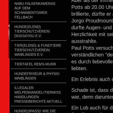
Aber als der imme
NABU FALKENKAMERAS
Potts ab 20.00 Uh
AUF DEM
SCHWABENTOWER
brillierte, dürfte
FELLBACH
Jorgo Proudmounta
HUNDE(ELEND)
durfte Augen- und
TIERSCHUTZVEREIN
Herzlichkeit mit s
DOGS4YOU E.V.
ausstrahlte.
TIER(ELEND) & FUNDTIERE
Paul Potts versuc
TIERSCHUTZVEREIN
verständlichen "de
WAIBLINGEN E.V.
es durch liebevoll
TIERTAFEL REMS-MURR
liebten.
HUNDEFRISEUR & PHYSIO
WAIBLINGEN
Ein Erlebnis auch
ILLEGALER
Schade ist, dass 
WELPENHANDEL/TIERMISSH
war, denn darunte
ANDLUNGEN P
RESSEBERICHTE AKTUELL
Ein Lob auch für d
HUNDE(SPASS)! WIE DIE